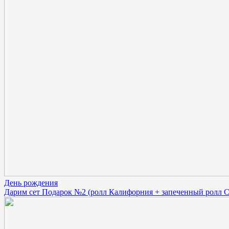
День рождения
Дарим сет Подарок №2 (ролл Калифорния + запеченный ролл С